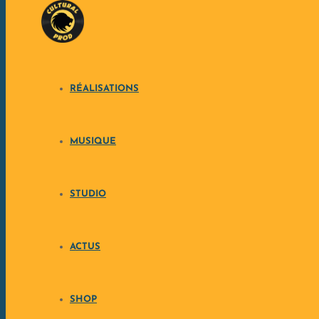
Skip to content
RÉALISATIONS
MUSIQUE
CULTURAL PRODUCTION™ développe depuis 2008 une ligne
collabora
STUDIO
Dirigé par
Mickaël Couchot
, producteur de musique indépenda
d
ACTUS
SHOP