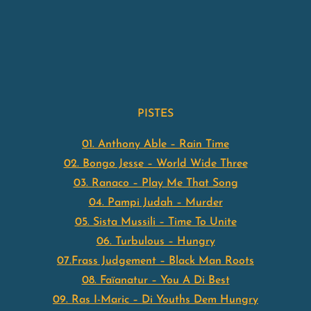
PISTES
01. Anthony Able – Rain Time
02. Bongo Jesse – World Wide Three
03. Ranaco – Play Me That Song
04. Pampi Judah – Murder
05. Sista Mussili – Time To Unite
06. Turbulous – Hungry
07.Frass Judgement – Black Man Roots
08. Faïanatur – You A Di Best
09. Ras I-Maric – Di Youths Dem Hungry