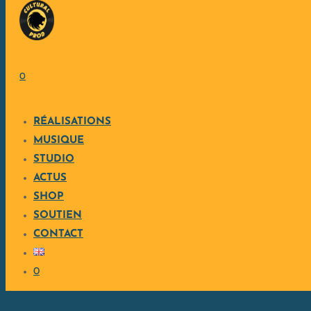
Skip to content
HUNGRY RIDDIM PAR VARIOUS
0
ARTISTS
RÉALISATIONS
MUSIQUE
STUDIO
ACTUS
SHOP
SOUTIEN
CONTACT
0