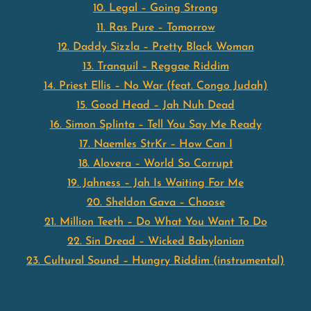
10. Legal – Going Strong
11. Ras Pure – Tomorrow
12. Daddy Sizzla – Pretty Black Woman
13. Tranquil – Reggae Riddim
14. Priest Ellis – No War (feat. Congo Judah)
15. Good Head – Jah Nuh Dead
16. Simon Splinta – Tell You Say Me Ready
17. Naemles StrKr – How Can I
18. Alovera – World So Corrupt
19. Jahness – Jah Is Waiting For Me
20. Sheldon Gava – Choose
21. Million Teeth – Do What You Want To Do
22. Sin Dread – Wicked Babylonian
23. Cultural Sound – Hungry Riddim (instrumental)