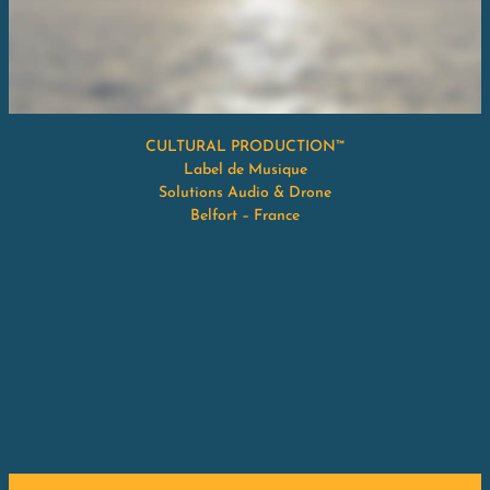
CULTURAL PRODUCTION™
Label de Musique
Solutions Audio & Drone
Belfort – France