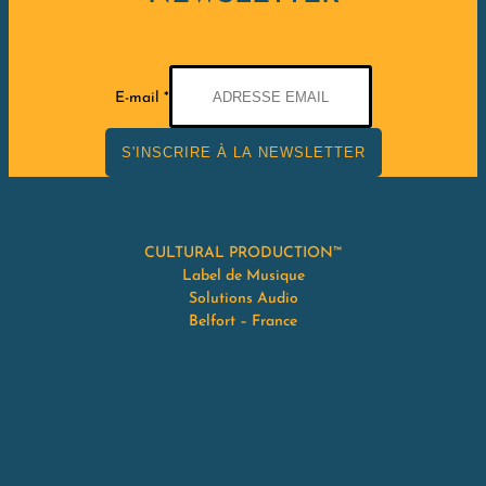
E-mail
*
S'INSCRIRE À LA NEWSLETTER
CULTURAL PRODUCTION™
Label de Musique
Solutions Audio
Belfort – France